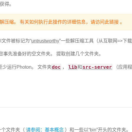
获得。
后解压缩。
有关如何执行此操作的详细信息，请访问
此链接
。
ll文件被标记为“
untrustworthy
”一些解压缩工具（从互联网=>下
是您事先准备好的空文件夹。
提取创建几个文件夹。
doc
lib
src-server
少运行Photon。
文件夹
，
和
（应用程
到一个文件夹（
请参阅：基本概念
）和一些以“bin”开头的文件夹